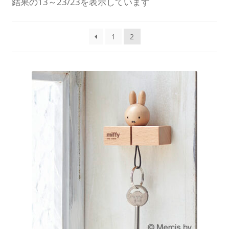
結果の13～23/23を表示しています
を
展
開
1
2