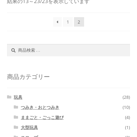
結果の13～23/23を表示しています
1
2
検
検
索
索
対
象:
商品カテゴリー
玩具
(28)
つみき・おとつみき
(10)
ままごと・ごっこ遊び
(4)
大型玩具
(1)