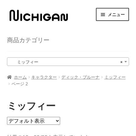
ナ
コ
メニュー
ビ
ン
ゲ
テ
HOME
ー
ン
商品カテゴリー
シ
ツ
サ
ニチガンについて
ョ
へ
ブ
ン
ス
メ
サ
ミッフィー
×
商品紹介
へ
キ
ニ
ブ
ス
ッ
ュ
メ
ホーム
キャラクター
ディック・ブルーナ
ミッフィー
取扱店舗
キ
プ
ー
ページ 2
ニ
ッ
を
ュ
サ
プ
お問い合わせ
展
ー
ブ
ミッフィー
開
を
メ
展
ニ
開
ュ
ー