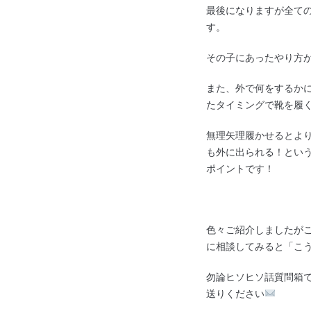
最後になりますが全て
す。
その子にあったやり方
また、外で何をするか
たタイミングで靴を履
無理矢理履かせるとよ
も外に出られる！とい
ポイントです！
色々ご紹介しましたが
に相談してみると「こ
勿論ヒソヒソ話質問箱
送りください