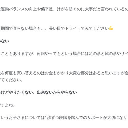
は運動バランスの向上や偏平足、けがを防ぐのに大事だと言われている
短期間で直らない場合も、、長い目でトライしてみてください
いない
ることもありますが、何回やってもという場合には足の形と靴の形やサ
靴を何度も買い替えるのはお金もかかり大変な部分はあると思いますが
げてください。
るけどやりたくない、出来ないからやらない
ですよね。
というお子さまについては1歩ずつ段階を踏んでのサポートが大切になり