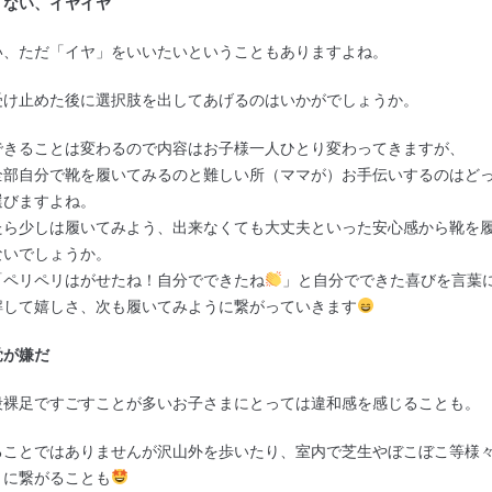
くない、イヤイヤ
い、ただ「イヤ」をいいたいということもありますよね。
受け止めた後に選択肢を出してあげるのはいかがでしょうか。
できることは変わるので内容はお子様一人ひとり変わってきますが、
全部自分で靴を履いてみるのと難しい所（ママが）お手伝いするのはど
選びますよね。
たら少しは履いてみよう、出来なくても大丈夫といった安心感から靴を
ないでしょうか。
「ペリペリはがせたね！自分でできたね
」と自分でできた喜びを言葉
解して嬉しさ、次も履いてみように繋がっていきます
が嫌だ
段裸足ですごすことが多いお子さまにとっては違和感を感じることも。
ることではありませんが沢山外を歩いたり、室内で芝生やぼこぼこ等様
とに繋がることも