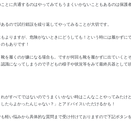
のことに共通するのはやってみてもうまくいかないこともあるのは保護
があるので試行錯誤を繰り返してやってみることが大切です。
にもよりますが、危険がないときにどうしても！という時には履かずに
くのもありです！
り靴を履くのが嫌になる場合も。ですが何回も靴を履かずに出ていくと
う認識になってしまうので子どもの様子や状況等をみて最終兵器として
これがすべてではないのでうまくいかない時はこんなことやってみたけ
うしたらよかったんじゃない？」とアドバイスいただけるかも！
でも軽い悩みから具体的な質問まで受け付けておりますので下記ボタン