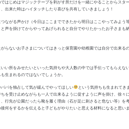
のではじめはマジックテープを剥がす所だけを一緒にやることからスタ
き、出来た時はハイタッチしたり喜びを共有していきましょう！
につながる声かけ（今日はここまでできたから明日はここやってみよう
」と声を掛けてからやってあげられると自分でやりたかったお子さまも
たがらないお子さまについてはきっと保育園や幼稚園では自分で出来る
にいい所をみせたいといった気持ちや大人数の中では手伝ってもらえな
ちも生まれるのではないでしょうか。
やパパを独占して気が緩んでやってほしい
という気持ちも生まれてき
持ちを受け止めながらも一人で出来るように促すように声を掛け、徐々
り、行先が公園だったら靴を履く理由（石が足に刺さると危ない等）を
の後何をするかを伝えると子どもがやりたいと思える材料になると思い