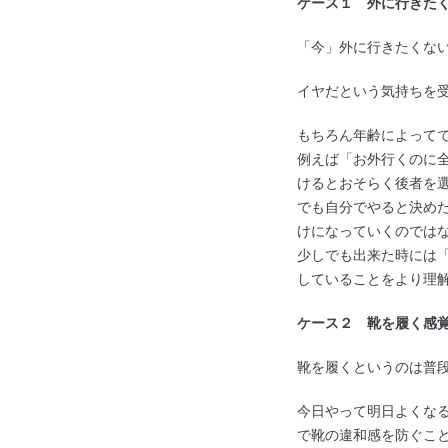
ケース１ 外に行きた
「今」外に行きたくな
イヤだという気持ちを
もちろん年齢によって
例えば「お外行くのに
けるとおそらく後者を
でも自分でやると決め
けになっていくのでは
少しでも出来た時には
していることをより理
ケース２
靴を履く感覚
靴を履くというのは普
今日やって明日よくな
で靴の違和感を防ぐこ