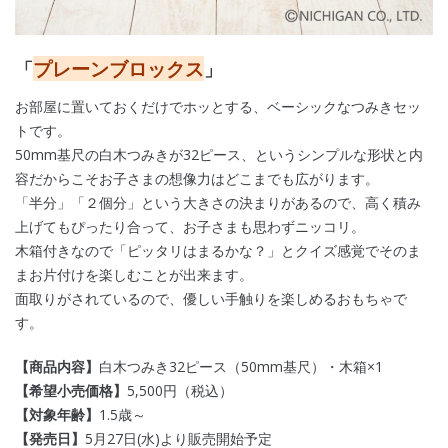
プレーンブロックス
「
」
お部屋に置いておくだけでホッとする、ベーシックなつみきセッ
トです。
50mm基尺の白木つみきが32ピース、というシンプルな形状と内
容だからこそお子さまの想像力はどこまでも広がります。
「半分」「２個分」という大きさの決まりがあるので、高く積み
上げてもぴったり合って、お子さまも思わずニッコリ。
木箱付きなので「ピッタリはまるかな？」とクイズ感覚でそのま
まお片付けを楽しむことが出来ます。
面取りがされているので、優しい手触りを楽しめるおもちゃで
す。
【商品内容】
白木つみき32ピース（50mm基尺）・木箱×1
【希望小売価格】
5,500円（税込）
【対象年齢】
1.5歳～
【発売日】
5
月27日(水)より販売開始予定