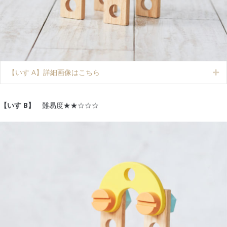
【いす A】詳細画像はこちら
Ex
【いす B】
難易度★★☆☆☆