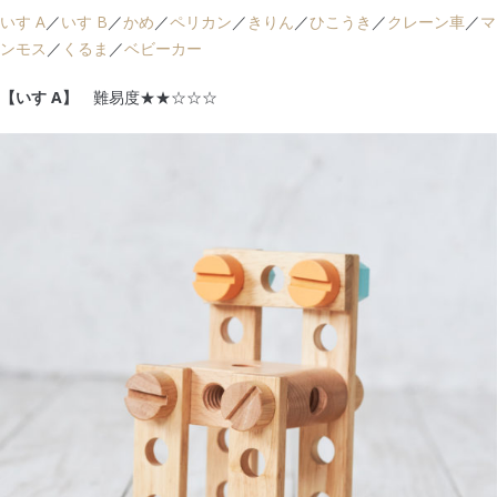
いす A
／
いす B
／
かめ
／
ペリカン
／
きりん
／
ひこうき
／
クレーン車
／
マ
ンモス
／
くるま
／
ベビーカー
【いす A】
難易度★★☆☆☆