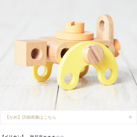
【かめ】詳細画像はこちら
Ex
【ペリカン】
難易度★★★☆☆