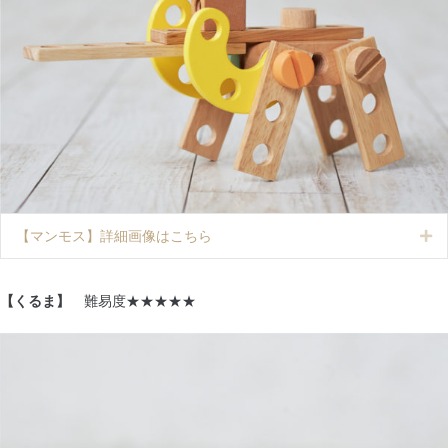
【マンモス】詳細画像はこちら
Ex
【くるま】
難易度★★★★★