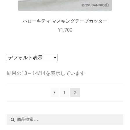
ハローキティ マスキングテープカッター
¥
1,700
結果の13～14/14を表示しています
1
2
検
検
索
索
対