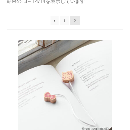
結果の13～14/14を表示しています
を
展
開
1
2