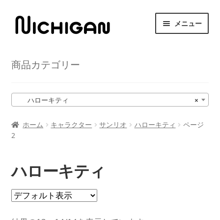
ナ
コ
メニュー
ビ
ン
ゲ
テ
HOME
ー
ン
商品カテゴリー
シ
ツ
サ
ニチガンについて
ョ
へ
ブ
ン
ス
メ
サ
ハローキティ
×
商品紹介
へ
キ
ニ
ブ
ス
ッ
ュ
メ
ホーム
キャラクター
サンリオ
ハローキティ
ページ
取扱店舗
キ
プ
ー
2
ニ
ッ
を
ュ
サ
プ
お問い合わせ
展
ー
ブ
ハローキティ
開
を
メ
展
ニ
開
ュ
ー