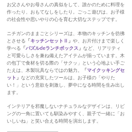
を
お父さんやお母さんの真似をして、誰かのために料理を
展
作ったり、おもてなしをしたり。ごっこ遊びは、お子様
開
の社会性や思いやりの心を育む大切なステップです。
ニチガンのままごとシリーズは、本物のキッチンを彷彿
とさせる
「
キッチンセットⅡ
」
や、お片付けまで楽しく
学べる
「
パズルdeランチボックス
」
など、リアリティ
と可愛らしさを兼ね備えたアイテムが揃っています。木
の包丁で食材を切る際の「サクッ」という心地よい手ご
たえは、木製玩具ならではの魅力。
「
マイクッキングセ
ット
」
などの充実したツールは、お子様の「やりた
い！」という意欲を刺激し、夢中になる時間を生み出し
ます。
インテリアを邪魔しないナチュラルなデザインは、リビ
ングの一角に置いても馴染みやすく、親子で一緒に「お
いしいね」と笑い合える時間を演出します。