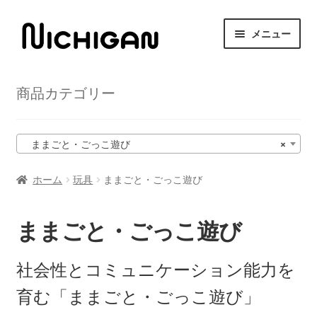
ナ
コ
メニュー
ビ
ン
ゲ
テ
HOME
ー
ン
商品カテゴリー
シ
ツ
サ
ニチガンについて
ョ
へ
ブ
ン
ス
メ
サ
ままごと・ごっこ遊び
×
商品紹介
へ
キ
ニ
ブ
ス
ッ
ュ
メ
ホーム
玩具
ままごと・ごっこ遊び
取扱店舗
キ
プ
ー
ニ
ッ
を
ュ
サ
プ
お問い合わせ
ままごと・ごっこ遊び
展
ー
ブ
開
を
メ
社会性とコミュニケーション能力を
展
ニ
開
ュ
育む「ままごと・ごっこ遊び」
ー