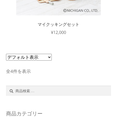
マイクッキングセット
¥
12,000
全4件を表示
検
検
索
索
対
象:
商品カテゴリー