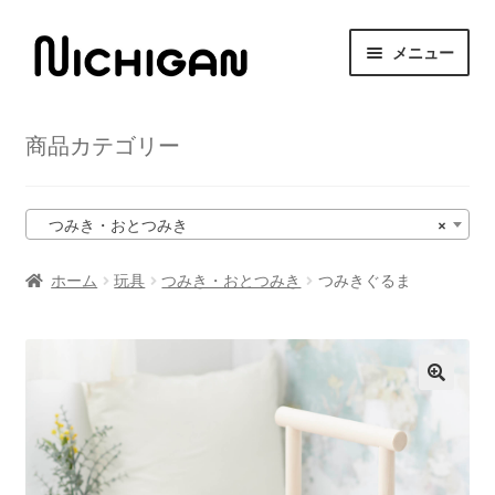
ナ
コ
メニュー
ビ
ン
ゲ
テ
HOME
ー
ン
商品カテゴリー
シ
ツ
サ
ニチガンについて
ョ
へ
ブ
ン
ス
メ
サ
つみき・おとつみき
×
商品紹介
へ
キ
ニ
ブ
ス
ッ
ュ
メ
ホーム
玩具
つみき・おとつみき
つみきぐるま
取扱店舗
キ
プ
ー
ニ
ッ
を
ュ
サ
プ
お問い合わせ
展
ー
ブ
開
を
メ
展
ニ
開
ュ
ー