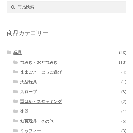
検
検
索
索
対
象:
商品カテゴリー
玩具
(28)
つみき・おとつみき
(10)
ままごと・ごっこ遊び
(4)
大型玩具
(1)
スロープ
(3)
型はめ・スタッキング
(2)
楽器
(1)
知育玩具・その他
(6)
ミッフィー
(3)