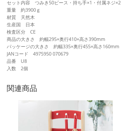
セット内容 つみき50ピース・持ち手×1・付属ネジ×2
重量 約3900ｇ
材質 天然木
生産国 日本
検査区分 CE
商品の大きさ 約幅295×奥行410×高さ390mm
パッケージの大きさ 約幅335×奥行455×高さ160mm
JANコード 4975950 070679
品番 U8
入数 2個
関連商品