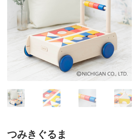
を
展
開
つみきぐるま