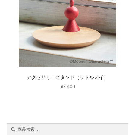
アクセサリースタンド（リトルミイ）
¥
2,400
検
検
索
索