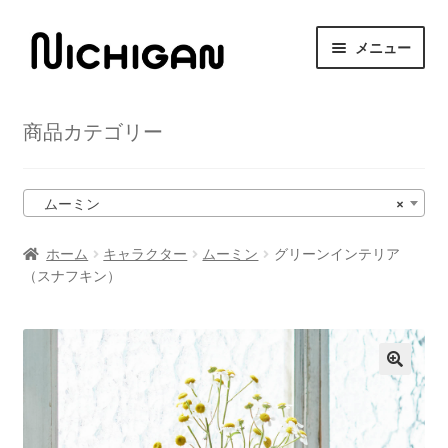
ナ
コ
メニュー
ビ
ン
ゲ
テ
HOME
ー
ン
商品カテゴリー
シ
ツ
サ
ニチガンについて
ョ
へ
ブ
ン
ス
メ
サ
ムーミン
×
商品紹介
へ
キ
ニ
ブ
ス
ッ
ュ
メ
ホーム
キャラクター
ムーミン
グリーンインテリア
取扱店舗
キ
プ
ー
（スナフキン）
ニ
ッ
を
ュ
サ
プ
お問い合わせ
展
ー
ブ
開
を
メ
展
ニ
開
ュ
ー