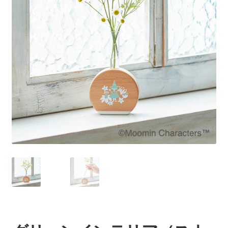
を
展
開