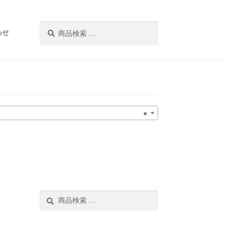
検
検
わせ
索
索
対
象:
×
検
検
索
索
対
象: