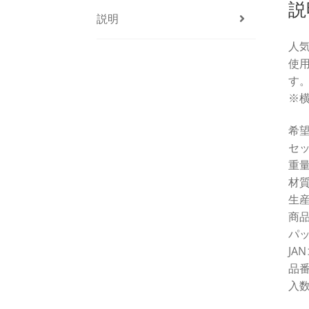
説
説明
人
使
す
※
希望
セッ
重量
材
生
商品
パッ
JAN
品番
入数