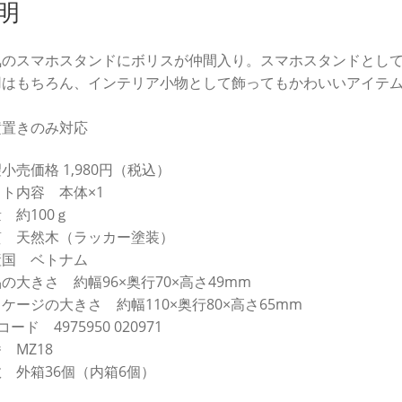
明
気のスマホスタンドにボリスが仲間入り。スマホスタンドとし
用はもちろん、インテリア小物として飾ってもかわいいアイテ
。
横置きのみ対応
小売価格 1,980円（税込）
ト内容 本体×1
 約100ｇ
質 天然木（ラッカー塗装）
産国 ベトナム
の大きさ 約幅96×奥行70×高さ49mm
ケージの大きさ 約幅110×奥行80×高さ65mm
コード 4975950 020971
 MZ18
 外箱36個（内箱6個）