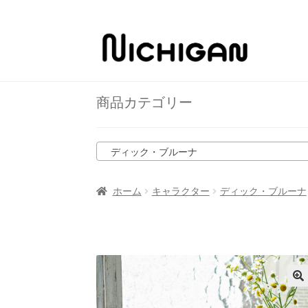
ナ
コ
ビ
ン
ゲ
テ
ー
ン
商品カテゴリー
シ
ツ
ョ
へ
ン
ス
ディック・ブルーナ
へ
キ
ス
ッ
キ
プ
ホーム
キャラクター
ディック・ブルーナ
ッ
プ