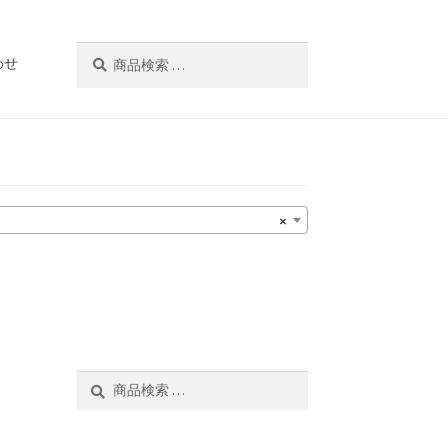
検
検
わせ
索
索
対
象:
×
検
検
索
索
対
象: