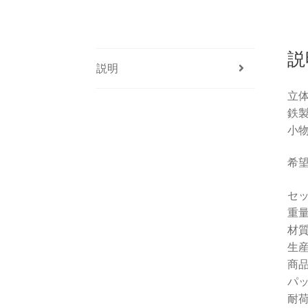
説
説明
立
鉄
小
希望
セッ
重量
材
生
商品
パッ
耐荷