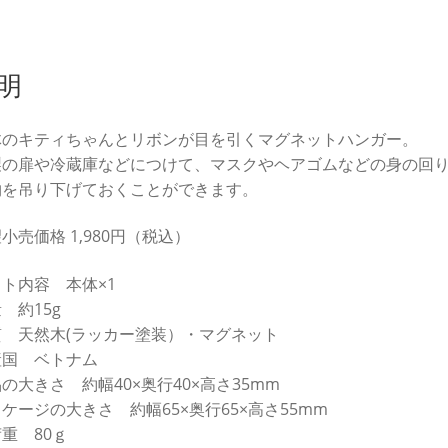
明
体のキティちゃんとリボンが目を引くマグネットハンガー。
製の扉や冷蔵庫などにつけて、マスクやヘアゴムなどの身の回
物を吊り下げておくことができます。
小売価格 1,980円（税込）
ト内容 本体×1
 約15g
質 天然木(ラッカー塗装）・マグネット
産国 ベトナム
の大きさ 約幅40×奥行40×高さ35mm
ケージの大きさ 約幅65×奥行65×高さ55mm
重 80ｇ