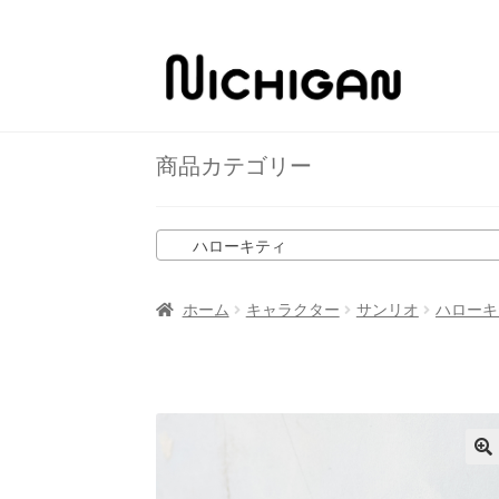
ナ
コ
ビ
ン
ゲ
テ
ー
ン
商品カテゴリー
シ
ツ
ョ
へ
ン
ス
ハローキティ
へ
キ
ス
ッ
キ
プ
ホーム
キャラクター
サンリオ
ハローキ
ッ
プ