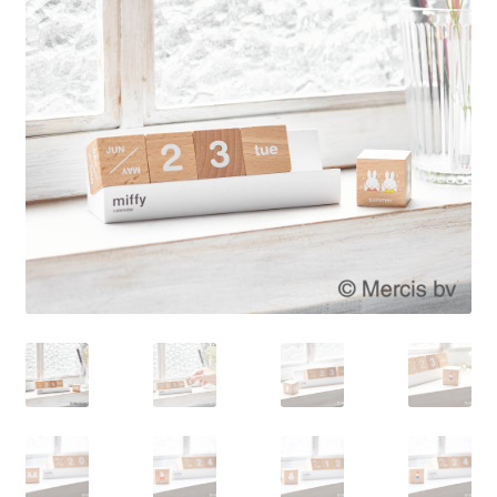
を
展
開