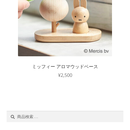
ミッフィー アロマウッドベース
¥
2,500
検
検
索
索
対