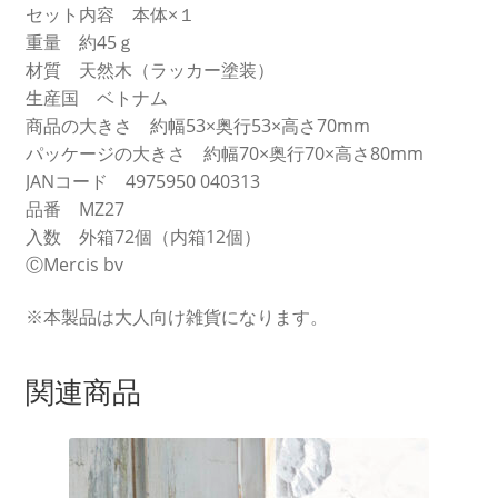
セット内容 本体×１
重量 約45ｇ
材質 天然木（ラッカー塗装）
生産国 ベトナム
商品の大きさ 約幅53×奥行53×高さ70mm
パッケージの大きさ 約幅70×奥行70×高さ80mm
JANコード 4975950 040313
品番 MZ27
入数 外箱72個（内箱12個）
ⒸMercis bv
※本製品は大人向け雑貨になります。
関連商品