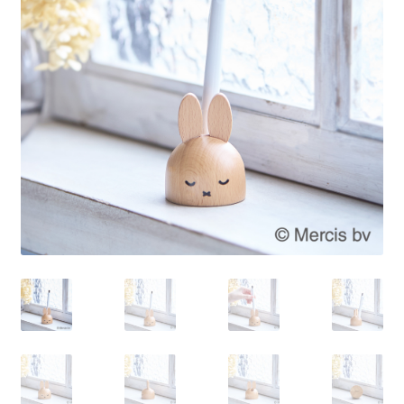
を
展
開