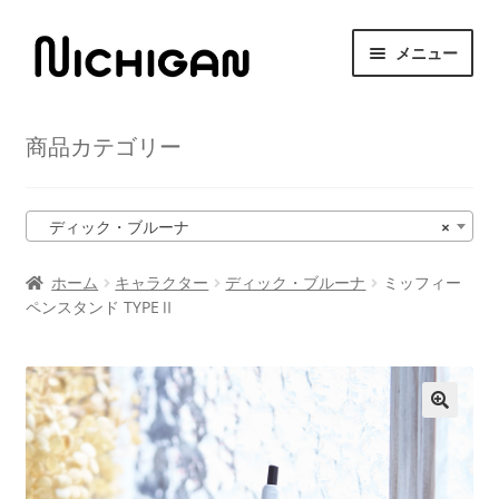
ナ
コ
メニュー
ビ
ン
ゲ
テ
HOME
ー
ン
商品カテゴリー
シ
ツ
サ
ニチガンについて
ョ
へ
ブ
ン
ス
メ
サ
ディック・ブルーナ
×
商品紹介
へ
キ
ニ
ブ
ス
ッ
ュ
メ
ホーム
キャラクター
ディック・ブルーナ
ミッフィー
取扱店舗
キ
プ
ー
ペンスタンド TYPEⅡ
ニ
ッ
を
ュ
サ
プ
お問い合わせ
展
ー
ブ
開
を
メ
展
ニ
開
ュ
ー