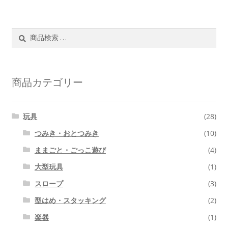
検
検
索
索
対
象:
商品カテゴリー
玩具
(28)
つみき・おとつみき
(10)
ままごと・ごっこ遊び
(4)
大型玩具
(1)
スロープ
(3)
型はめ・スタッキング
(2)
楽器
(1)