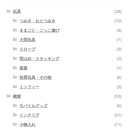
玩具
(28)
つみき・おとつみき
(10)
ままごと・ごっこ遊び
(4)
大型玩具
(1)
スロープ
(3)
型はめ・スタッキング
(2)
楽器
(1)
知育玩具・その他
(6)
ミッフィー
(3)
雑貨
(53)
モバイルグッズ
(6)
インテリア
(21)
小物入れ
(11)