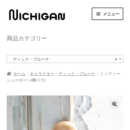
ナ
コ
メニュー
ビ
ン
ゲ
テ
HOME
ー
ン
商品カテゴリー
シ
ツ
サ
ニチガンについて
ョ
へ
ブ
ン
ス
メ
サ
ディック・ブルーナ
×
商品紹介
へ
キ
ニ
ブ
ス
ッ
ュ
メ
ホーム
キャラクター
ディック・ブルーナ
ミッフィー
取扱店舗
キ
プ
ー
シューホーン(靴ベラ)
ニ
ッ
を
ュ
サ
プ
お問い合わせ
展
ー
ブ
開
を
メ
展
ニ
開
ュ
ー