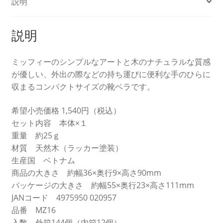
説明
説明
ミッフィーのシンプルなアートと木のナチュラルな質感
が優しい、外出の際などの持ち運びに便利な手のひらに
収まるコンパクトサイズの靴ベラです。
希望小売価格 1,540円（税込）
セット内容 本体×１
重量 約25ｇ
材質 天然木（ラッカー塗装）
生産国 ベトナム
商品の大きさ 約幅36×奥行9×高さ90mm
パッケージの大きさ 約幅55×奥行23×高さ111mm
JANコード 4975950 020957
品番 MZ16
入数 外箱144個（内箱12個）