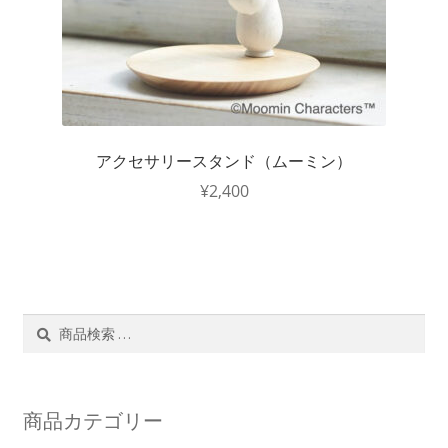
アクセサリースタンド（ムーミン）
¥
2,400
検
検
索
索
対
象:
商品カテゴリー