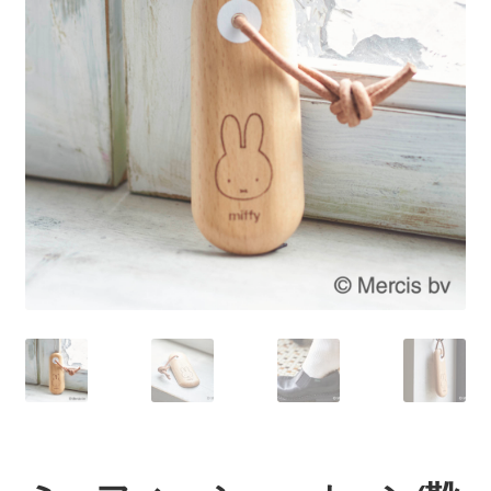
を
展
開