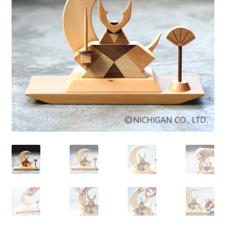
を
展
開