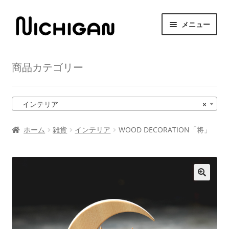
ナ
コ
メニュー
ビ
ン
ゲ
テ
HOME
ー
ン
商品カテゴリー
シ
ツ
サ
ニチガンについて
ョ
へ
ブ
ン
ス
メ
サ
インテリア
×
商品紹介
へ
キ
ニ
ブ
ス
ッ
ュ
メ
ホーム
雑貨
インテリア
WOOD DECORATION「将」
取扱店舗
キ
プ
ー
ニ
ッ
を
ュ
サ
プ
お問い合わせ
展
ー
ブ
開
を
メ
展
ニ
開
ュ
ー