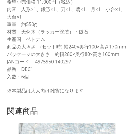
希望小売価格 11,000円（税込）
内容 人形×1、鍬形×1、刀×1、扇×1、月×1、小台×1、
大台×1
重量 約550g
材質 天然木（ラッカー塗装）・磁石
生産国 ベトナム
商品の大きさ (セット時) 幅240×奥行100×高さ170mm
パッケージの大きさ 約幅280×奥行80×高さ160mm
JANコード 4975950 140297
品番 DEC1
入数：6個
※本製品は大人向け雑貨になります。
関連商品