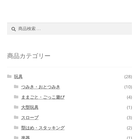
検
検
索
索
対
象:
商品カテゴリー
玩具
(28)
つみき・おとつみき
(10)
ままごと・ごっこ遊び
(4)
大型玩具
(1)
スロープ
(3)
型はめ・スタッキング
(2)
楽器
(1)